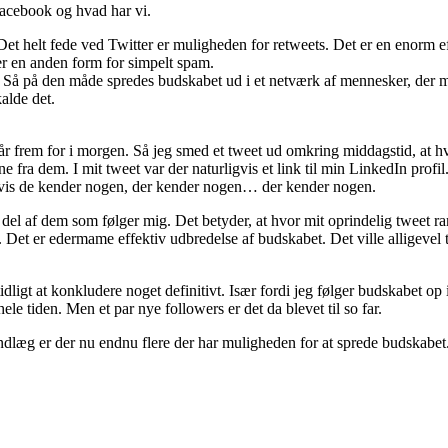
Facebook og hvad har vi.
Det helt fede ved Twitter er muligheden for retweets. Det er en enorm e
 er en anden form for simpelt spam.
m. Så på den måde spredes budskabet ud i et netværk af mennesker, der 
alde det.
år frem for i morgen. Så jeg smed et tweet ud omkring middagstid, at h
fra dem. I mit tweet var der naturligvis et link til min LinkedIn profil
 hvis de kender nogen, der kender nogen… der kender nogen.
n del af dem som følger mig. Det betyder, at hvor mit oprindelig tweet r
Det er edermame effektiv udbredelse af budskabet. Det ville alligevel 
tidligt at konkludere noget definitivt. Især fordi jeg følger budskabet op 
hele tiden. Men et par nye followers er det da blevet til so far.
 indlæg er der nu endnu flere der har muligheden for at sprede budskabet