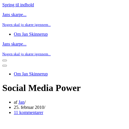
Spring til indhold
Jans skarpe...
Nogen skal jo skære igennem...
Om Jan Skinnerup
Jans skarpe...
Nogen skal jo skære igennem...
Navigation
menu
Navigation
menu
Om Jan Skinnerup
Social Media Power
af
Jan
25. februar 2010
11 kommentarer