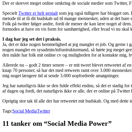
Der er skrevet meget online omkring de sociale medier som Twitter, 
Specielt
Twitter er helt genialt
som jeg også tidligere har blogget om. 
metode til at få dit budskab ud til mange mennesker, uden at det bare
Folk på twitter følger andre, fordi de mener de kan lære noget af de
formodes at have en vis form for samhørrighed, eller hvad vi nu skal k
I dag har jeg set det i praksis.
Ja, det er ikke nogen hemmelighed at jeg mangler et job. Og gerne i g
nogen mangler en sysadmin/infrastrukturmand, så hørte jeg meget gerne 
den måde har folk mit online cv og muligheden for at kontakte mig,
Allerede nu – godt 2 timer senere – er mit tweet blevet retweetet af e
knap 70 personer, så har det med retweets ramt over 3.000 mennesker. 
mig noget længere tid at sende 3.000 uopfordrede ansøgninger.
Jeg har naturligvis ikke se den fulde effekt endnu, så det er stadig for 
af dagen og fordi, det naturligvis ikke er alle, der er online på Twitter 
Oprigtig stor tak til alle der har retweetet mit budskab. Og med dette
Tags:
Social Media
Twitter
11 tanker om “Social Media Power”