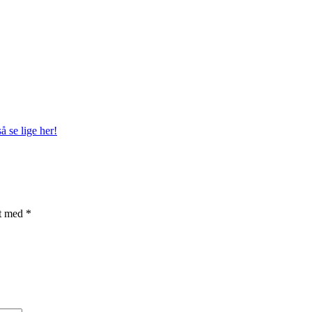
å se lige her!
et med
*