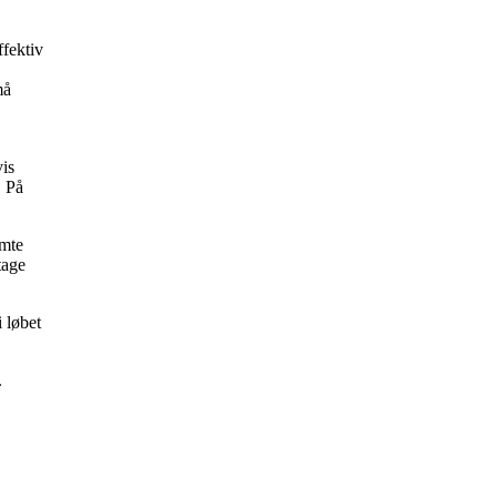
ffektiv
må
vis
. På
amte
tage
i løbet
.