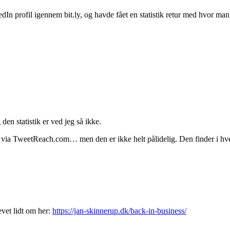
dIn profil igennem bit.ly, og havde fået en statistik retur med hvor ma
 den statistik er ved jeg så ikke.
ud via TweetReach.com… men den er ikke helt pålidelig. Den finder i hve
evet lidt om her:
https://jan-skinnerup.dk/back-in-business/