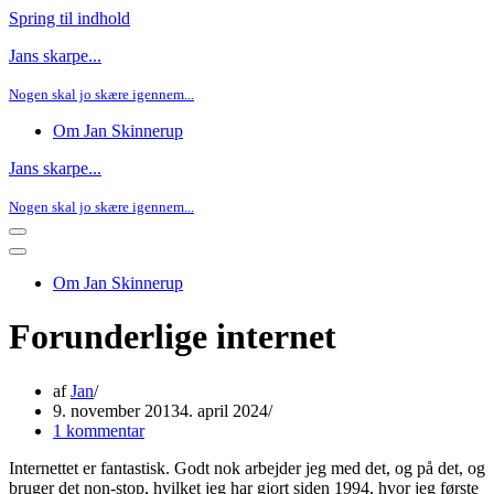
Spring til indhold
Jans skarpe...
Nogen skal jo skære igennem...
Om Jan Skinnerup
Jans skarpe...
Nogen skal jo skære igennem...
Navigation
menu
Navigation
menu
Om Jan Skinnerup
Forunderlige internet
af
Jan
9. november 2013
4. april 2024
1 kommentar
Internettet er fantastisk. Godt nok arbejder jeg med det, og på det, og
bruger det non-stop, hvilket jeg har gjort siden 1994, hvor jeg første