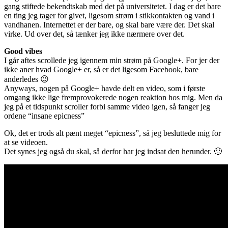
gang stiftede bekendtskab med det på universitetet. I dag er det bare
en ting jeg tager for givet, ligesom strøm i stikkontakten og vand i
vandhanen. Internettet er der bare, og skal bare være der. Det skal
virke. Ud over det, så tænker jeg ikke nærmere over det.
Good vibes
I går aftes scrollede jeg igennem min strøm på Google+. For jer der
ikke aner hvad Google+ er, så er det ligesom Facebook, bare
anderledes 😉
Anyways, nogen på Google+ havde delt en video, som i første
omgang ikke lige fremprovokerede nogen reaktion hos mig. Men da
jeg på et tidspunkt scroller forbi samme video igen, så fanger jeg
ordene “insane epicness”
Ok, det er trods alt pænt meget “epicness”, så jeg besluttede mig for
at se videoen.
Det synes jeg også du skal, så derfor har jeg indsat den herunder. 🙂