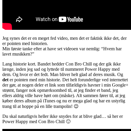
Jeg synes det er en meget fed video, men det er faktisk ikke det, der
er pointen med historien.
Min første tanke efter at have set videoen var nemlig: “Hvem har
lavet musikken?”
Lang historie kort. Bandet hedder Con Bro Chill og der gik ikke
længe, inden jeg sad og lyttede til nummeret Power Happy med
dem. Og hvor er det fedt. Man bliver helt glad af deres musik. Og
det
er pointen med min historie. Det helt forunderlige ved internettet
der gør, at nogen deler et link som tilfældigvis havner i min Google+
strømt, fanger nok opmærksomhed til, at jeg finder et band, jeg
ellers aldrig ville have hørt om (måske). Alt sammen fører til, at jeg
køber deres album på iTunes og nu er mega glad og har en ustyrlig
trang til at hoppe på en lille trampolin! 😉
Du skal naturligvis heller ikke snydes for at blive glad… så her er
Power Happy med Con Bro Chill 🙂